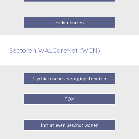
Ziekenhuizen
Sectoren
WALCareNet
(
WCN
)
Psychiatrische verzorgingstehuizen
TOM
Initiatieven beschut wonen