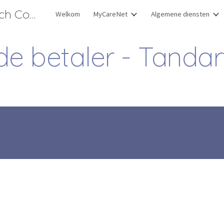
Nationaal Intermutualistisch College (NIC)
Welkom
MyCareNet
Algemene diensten
ip to main content
Skip to navigat
de betaler - Tand
a