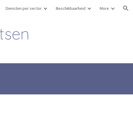
Diensten per sector
Beschikbaarheid
More
ion
rtsen