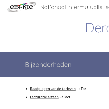
Sk
Der
Bijzonderheden
Raadplegen van de tarieven
 - eTar
Facturatie artsen
 - eFact